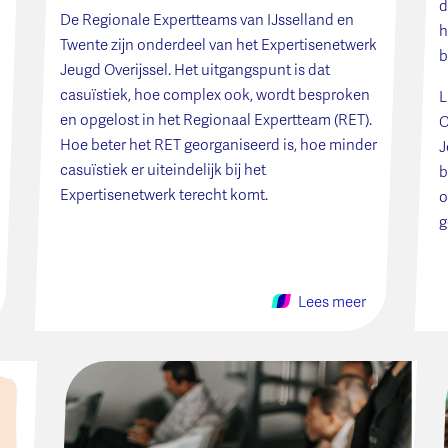
d
De Regionale Expertteams van IJsselland en
h
Twente zijn onderdeel van het Expertisenetwerk
b
Jeugd Overijssel. Het uitgangspunt is dat
casuïstiek, hoe complex ook, wordt besproken
L
en opgelost in het Regionaal Expertteam (RET).
C
Hoe beter het RET georganiseerd is, hoe minder
J
casuïstiek er uiteindelijk bij het
b
Expertisenetwerk terecht komt.
o
g
Lees meer