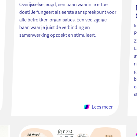
Overijsselse jeugd, een baan waarin je ertoe
doet! Je fungeert als eerste aanspreekpunt voor
alle betrokken organisaties. Een veelzijdige
I
baan waar je juist de verbinding en
P
samenwerking opzoekt en stimuleert.
Z
I
a
n
g
b
c
s
Lees meer