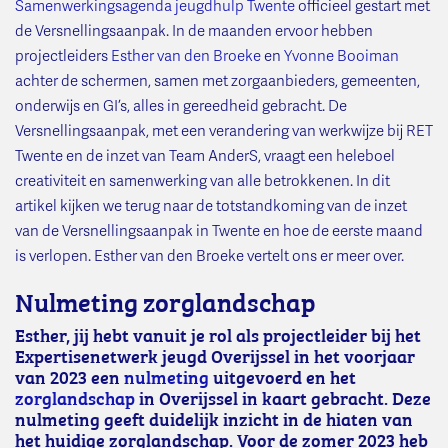
Samenwerkingsagenda jeugdhulp Twente
officieel gestart met
de Versnellingsaanpak. In de maanden ervoor hebben
projectleiders
Esther van den Broeke
en
Yvonne Booiman
achter de schermen, samen met zorgaanbieders, gemeenten,
onderwijs en GI’s, alles in gereedheid gebracht. De
Versnellingsaanpak, met een verandering van werkwijze bij RET
Twente en de inzet van Team AnderS, vraagt een heleboel
creativiteit en samenwerking van alle betrokkenen. In dit
artikel kijken we terug naar de totstandkoming van de inzet
van de Versnellingsaanpak in Twente en hoe de eerste maand
is verlopen. Esther van den Broeke vertelt ons er meer over.
Nulmeting zorglandschap
Esther, jij hebt vanuit je rol als projectleider bij het
Expertisenetwerk jeugd Overijssel in het voorjaar
van 2023 een
nulmeting
uitgevoerd en het
zorglandschap
in Overijssel in kaart gebracht. Deze
nulmeting geeft duidelijk inzicht in de hiaten van
het huidige zorglandschap. Voor de zomer 2023 heb