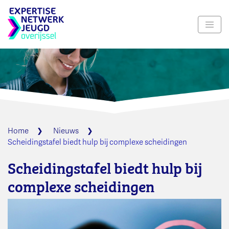
Navig
Home
Nieuws
Scheidingstafel biedt hulp bij complexe scheidingen
Scheidingstafel biedt hulp bij
complexe scheidingen