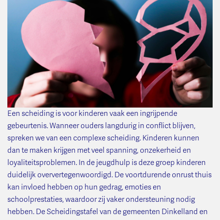
Een scheiding is voor kinderen vaak een ingrijpende
gebeurtenis. Wanneer ouders langdurig in conflict blijven,
spreken we van een complexe scheiding. Kinderen kunnen
dan te maken krijgen met veel spanning, onzekerheid en
loyaliteitsproblemen. In de jeugdhulp is deze groep kinderen
duidelijk oververtegenwoordigd. De voortdurende onrust thuis
kan invloed hebben op hun gedrag, emoties en
schoolprestaties, waardoor zij vaker ondersteuning nodig
hebben. De Scheidingstafel van de gemeenten Dinkelland en