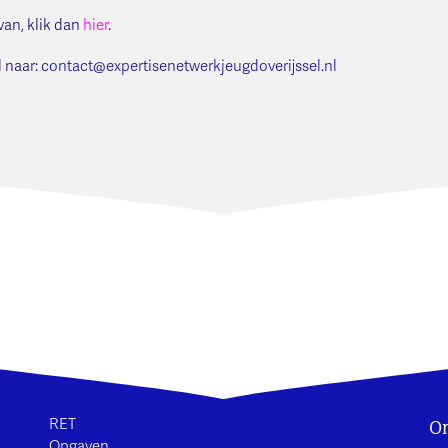
van, klik dan
hier
.
 naar:
contact@expertisenetwerkjeugdoverijssel.nl
On
RET
Opgaven