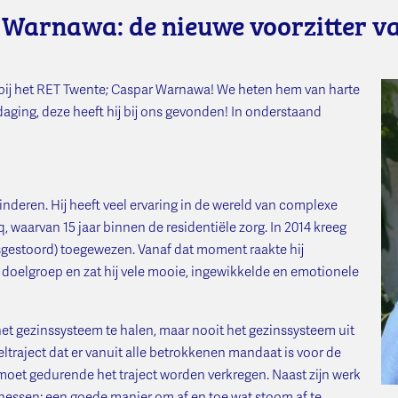
Warnawa: de nieuwe voorzitter va
n bij het RET Twente; Caspar Warnawa! We heten hem van harte
ging, deze heeft hij bij ons gevonden! In onderstaand
inderen. Hij heeft veel ervaring in de wereld van complexe
q, waarvan 15 jaar binnen de residentiële zorg. In 2014 kreeg
gestoord) toegewezen. Vanaf dat moment raakte hij
doelgroep en zat hij vele mooie, ingewikkelde en emotionele
t het gezinssysteem te halen, maar nooit het gezinssysteem uit
traject dat er vanuit alle betrokkenen mandaat is voor de
moet gedurende het traject worden verkregen. Naast zijn werk
tnessen; een goede manier om af en toe wat stoom af te