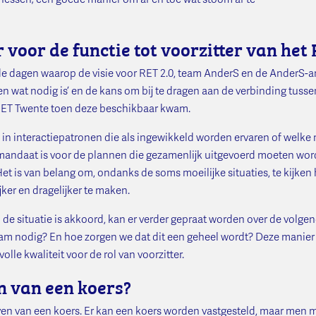
voor de functie tot voorzitter van het
e dagen waarop de visie voor RET 2.0, team AnderS en de AnderS-a
en wat nodig is’ en de kans om bij te dragen aan de verbinding tuss
r RET Twente toen deze beschikbaar kwam.
n interactiepatronen die als ingewikkeld worden ervaren of welke ni
mandaat is voor de plannen die gezamenlijk uitgevoerd moeten worde
et is van belang om, ondanks de soms moeilijke situaties, te kijken 
er en dragelijker te maken.
de situatie is akkoord, kan er verder gepraat worden over de volg
m nodig? En hoe zorgen we dat dit een geheel wordt? Deze manier va
lle kwaliteit voor de rol van voorzitter.
en van een koers?
ven van een koers. Er kan een koers worden vastgesteld, maar men m