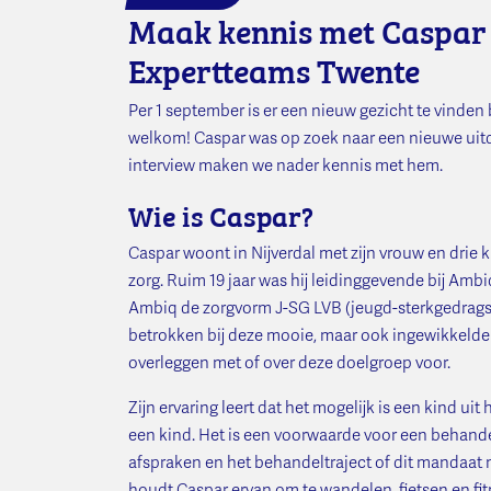
Maak kennis met Caspar 
Expertteams Twente
Per 1 september is er een nieuw gezicht te vinde
welkom! Caspar was op zoek naar een nieuwe uitda
interview maken we nader kennis met hem.
Wie is Caspar?
Caspar woont in Nijverdal met zijn vrouw en drie k
zorg. Ruim 19 jaar was hij leidinggevende bij Ambi
Ambiq de zorgvorm J-SG LVB (jeugd-sterkgedrags
betrokken bij deze mooie, maar ook ingewikkelde 
overleggen met of over deze doelgroep voor.
Zijn ervaring leert dat het mogelijk is een kind ui
een kind. Het is een voorwaarde voor een behandel
afspraken en het behandeltraject of dit mandaat 
houdt Caspar ervan om te wandelen, fietsen en fi