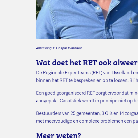
A
fbeelding 1:
Caspar Warnawa
Wat doet het RET ook alwee
De Regionale Expertteams (RET) van IJsselland en
binnen het RET te bespreken en op te lossen. Bij 
Een goed georganiseerd RET zorgt ervoor dat mind
aangepakt. Casuïstiek wordt in principe niet op
Bestuurders van 25 gemeenten, 3 GI’s en 14 zor
met meervoudige en complexe problemen een pass
Meer weten?