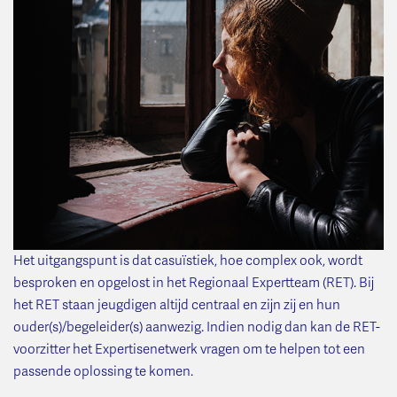
Het uitgangspunt is dat casuïstiek, hoe complex ook, wordt
besproken en opgelost in het Regionaal Expertteam (RET). Bij
het RET staan jeugdigen altijd centraal en zijn zij en hun
ouder(s)/begeleider(s) aanwezig. Indien nodig dan kan de RET-
voorzitter het Expertisenetwerk vragen om te helpen tot een
passende oplossing te komen.