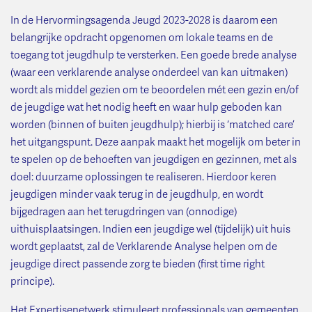
In de Hervormingsagenda Jeugd 2023-2028 is daarom een
belangrijke opdracht opgenomen om lokale teams en de
toegang tot jeugdhulp te versterken. Een goede brede analyse
(waar een verklarende analyse onderdeel van kan uitmaken)
wordt als middel gezien om te beoordelen mét een gezin en/of
de jeugdige wat het nodig heeft en waar hulp geboden kan
worden (binnen of buiten jeugdhulp); hierbij is ‘matched care’
het uitgangspunt. Deze aanpak maakt het mogelijk om beter in
te spelen op de behoeften van jeugdigen en gezinnen, met als
doel: duurzame oplossingen te realiseren. Hierdoor keren
jeugdigen minder vaak terug in de jeugdhulp, en wordt
bijgedragen aan het terugdringen van (onnodige)
uithuisplaatsingen. Indien een jeugdige wel (tijdelijk) uit huis
wordt geplaatst, zal de Verklarende Analyse helpen om de
jeugdige direct passende zorg te bieden (first time right
principe).
Het Expertisenetwerk stimuleert professionals van gemeenten,