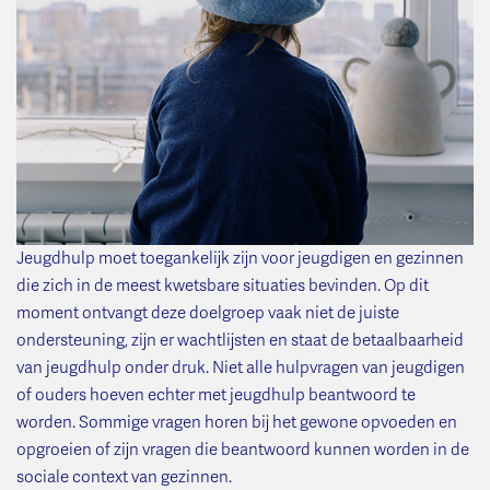
Jeugdhulp moet toegankelijk zijn voor jeugdigen en gezinnen
die zich in de meest kwetsbare situaties bevinden. Op dit
moment ontvangt deze doelgroep vaak niet de juiste
ondersteuning, zijn er wachtlijsten en staat de betaalbaarheid
van jeugdhulp onder druk. Niet alle hulpvragen van jeugdigen
of ouders hoeven echter met jeugdhulp beantwoord te
worden. Sommige vragen horen bij het gewone opvoeden en
opgroeien of zijn vragen die beantwoord kunnen worden in de
sociale context van gezinnen.